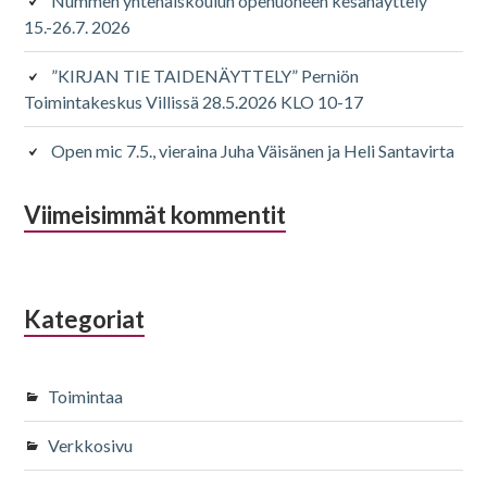
Nummen yhtenäiskoulun opehuoneen kesänäyttely
15.-26.7. 2026
”KIRJAN TIE TAIDENÄYTTELY” Perniön
Toimintakeskus Villissä 28.5.2026 KLO 10-17
Open mic 7.5., vieraina Juha Väisänen ja Heli Santavirta
Viimeisimmät kommentit
Kategoriat
Toimintaa
Verkkosivu