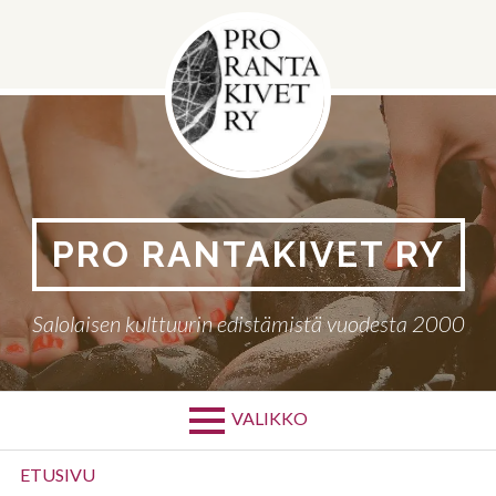
Siirry
sisältöön
PRO RANTAKIVET RY
Salolaisen kulttuurin edistämistä vuodesta 2000
VALIKKO
Ensisijainen
ETUSIVU