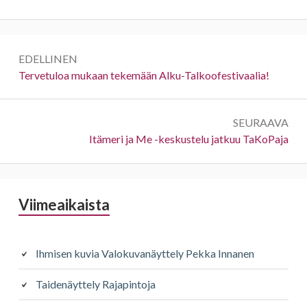
Artikkelien
EDELLINEN
selaus
Edellinen:
Tervetuloa mukaan tekemään Alku-Talkoofestivaalia!
SEURAAVA
Seuraava:
Itämeri ja Me -keskustelu jatkuu TaKoPaja
Sivupalkki
Viimeaikaista
Ihmisen kuvia Valokuvanäyttely Pekka Innanen
Taidenäyttely Rajapintoja