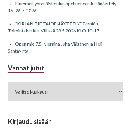
Nummen yhtenäiskoulun opehuoneen kesänäyttely
15.-26.7. 2026
”KIRJAN TIE TAIDENÄYTTELY” Perniön
Toimintakeskus Villissä 28.5.2026 KLO 10-17
Open mic 7.5., vieraina Juha Väisänen ja Heli
Santavirta
Vanhat jutut
Vanhat
jutut
Kirjaudu sisään