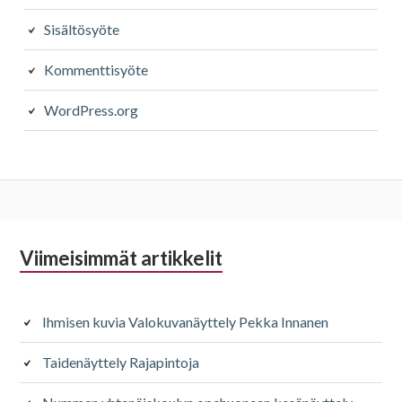
Sisältösyöte
Kommenttisyöte
WordPress.org
Alapalkin
Viimeisimmät artikkelit
sivupalkki
Ihmisen kuvia Valokuvanäyttely Pekka Innanen
Taidenäyttely Rajapintoja