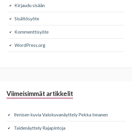
Kirjaudu sisään
Sisältösyöte
Kommenttisyöte
WordPress.org
Alapalkin
Viimeisimmät artikkelit
sivupalkki
Ihmisen kuvia Valokuvanäyttely Pekka Innanen
Taidenäyttely Rajapintoja