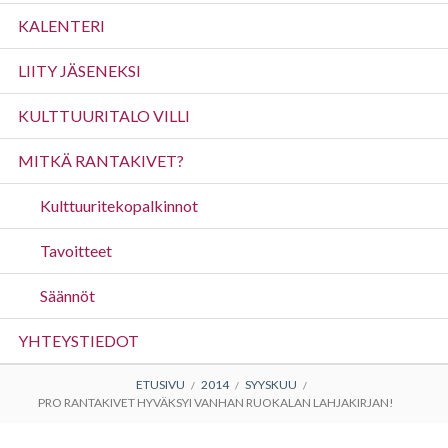
valikko
KALENTERI
LIITY JÄSENEKSI
KULTTUURITALO VILLI
MITKÄ RANTAKIVET?
Kulttuuritekopalkinnot
Tavoitteet
Säännöt
YHTEYSTIEDOT
MURUPOLKU
ETUSIVU
2014
SYYSKUU
PRO RANTAKIVET HYVÄKSYI VANHAN RUOKALAN LAHJAKIRJAN!