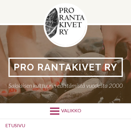
Siirry
sisältöön
PRO RANTAKIVET RY
Salolaisen kulttuurin edistämistä vuodesta 2000
VALIKKO
Ensisijainen
ETUSIVU