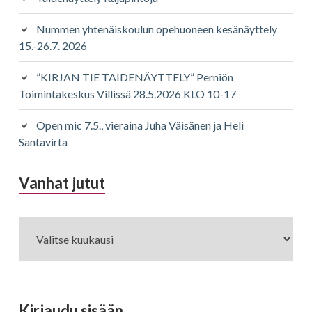
Nummen yhtenäiskoulun opehuoneen kesänäyttely
15.-26.7. 2026
”KIRJAN TIE TAIDENÄYTTELY” Perniön
Toimintakeskus Villissä 28.5.2026 KLO 10-17
Open mic 7.5., vieraina Juha Väisänen ja Heli
Santavirta
Vanhat jutut
Vanhat
jutut
Kirjaudu sisään