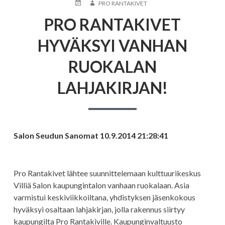
JULKAISTU
KIRJOITTAJA
PRO RANTAKIVET
PRO RANTAKIVET
HYVÄKSYI VANHAN
RUOKALAN
LAHJAKIRJAN!
Salon Seudun Sanomat 10.9.2014 21:28:41
Pro Rantakivet lähtee suunnittelemaan kulttuurikeskus
Villiä Salon kaupungintalon vanhaan ruokalaan. Asia
varmistui keskiviikkoiltana, yhdistyksen jäsenkokous
hyväksyi osaltaan lahjakirjan, jolla rakennus siirtyy
kaupungilta Pro Rantakiville. Kaupunginvaltuusto