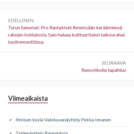
Artikkelien
EDELLINEN
selaus
Edellinen:
Turun Sanomat: Pro Rantakivet ihmeissään keräämiensä
rahojen kohtalosta. Salo haluaa kulttuuritalon talkoorahat
tuoliremonttiinsa.
SEURAAVA
Seuraava:
Runoviikolla tapahtuu
Sivupalkki
Viimeaikaista
Ihmisen kuvia Valokuvanäyttely Pekka Innanen
Taidenäyttely Rajapintoja