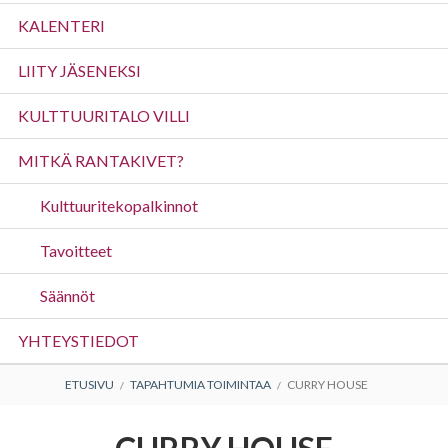
valikko
KALENTERI
LIITY JÄSENEKSI
KULTTUURITALO VILLI
MITKÄ RANTAKIVET?
Kulttuuritekopalkinnot
Tavoitteet
Säännöt
YHTEYSTIEDOT
MURUPOLKU
ETUSIVU
TAPAHTUMIA TOIMINTAA
CURRY HOUSE