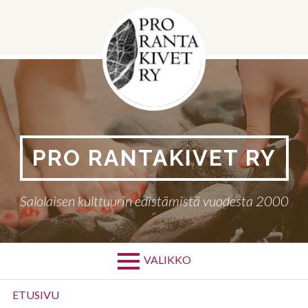
Siirry
sisältöön
PRO RANTAKIVET RY
Salolaisen kulttuurin edistämistä vuodesta 2000
VALIKKO
Ensisijainen
ETUSIVU