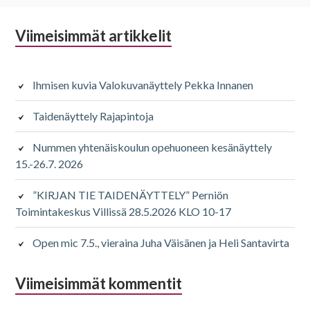
Alapalkin
Viimeisimmät artikkelit
sivupalkki
Ihmisen kuvia Valokuvanäyttely Pekka Innanen
Taidenäyttely Rajapintoja
Nummen yhtenäiskoulun opehuoneen kesänäyttely
15.-26.7. 2026
”KIRJAN TIE TAIDENÄYTTELY” Perniön
Toimintakeskus Villissä 28.5.2026 KLO 10-17
Open mic 7.5., vieraina Juha Väisänen ja Heli Santavirta
Viimeisimmät kommentit