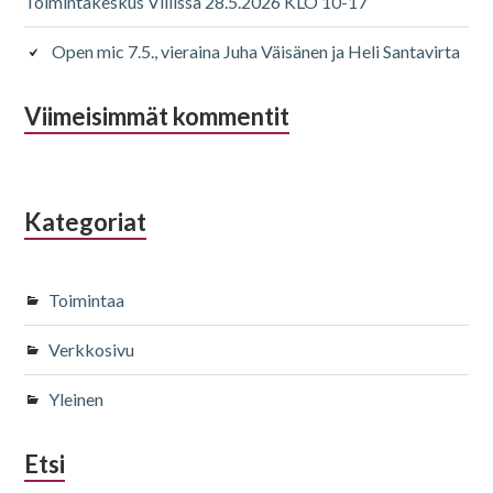
Toimintakeskus Villissä 28.5.2026 KLO 10-17
Open mic 7.5., vieraina Juha Väisänen ja Heli Santavirta
Viimeisimmät kommentit
Kategoriat
Toimintaa
Verkkosivu
Yleinen
Etsi