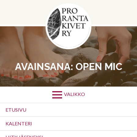
Siirry
sisältöön
AVAINSANA:
OPEN MIC
VALIKKO
Ensisijainen
ETUSIVU
valikko
KALENTERI