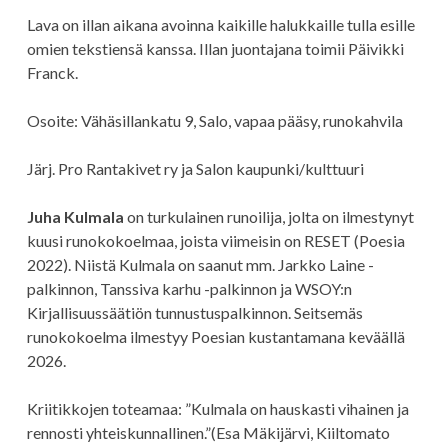
Lava on illan aikana avoinna kaikille halukkaille tulla esille
omien tekstiensä kanssa. Illan juontajana toimii Päivikki
Franck.
Osoite: Vähäsillankatu 9, Salo, vapaa pääsy, runokahvila
Järj. Pro Rantakivet ry ja Salon kaupunki/kulttuuri
Juha Kulmala
on turkulainen runoilija, jolta on ilmestynyt
kuusi runokokoelmaa, joista viimeisin on RESET (Poesia
2022). Niistä Kulmala on saanut mm. Jarkko Laine -
palkinnon, Tanssiva karhu -palkinnon ja WSOY:n
Kirjallisuussäätiön tunnustuspalkinnon. Seitsemäs
runokokoelma ilmestyy Poesian kustantamana keväällä
2026.
Kriitikkojen toteamaa: ”Kulmala on hauskasti vihainen ja
rennosti yhteiskunnallinen.”(Esa Mäkijärvi, Kiiltomato