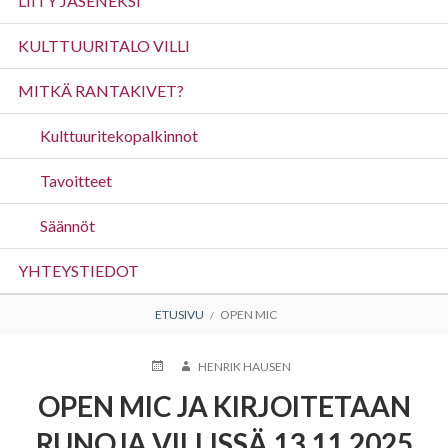
LIITY JÄSENEKSI
KULTTUURITALO VILLI
MITKÄ RANTAKIVET?
Kulttuuritekopalkinnot
Tavoitteet
Säännöt
YHTEYSTIEDOT
MURUPOLKU
ETUSIVU
OPEN MIC
JULKAISTU
KIRJOITTAJA
HENRIK HAUSEN
OPEN MIC JA KIRJOITETAAN
RUNOJA VILLISSÄ 13.11.2025