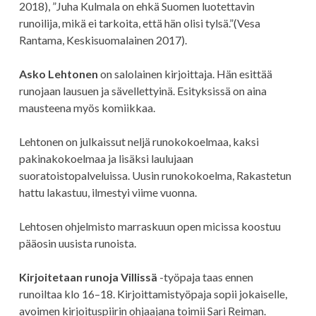
2018), ”Juha Kulmala on ehkä Suomen luotettavin
runoilija, mikä ei tarkoita, että hän olisi tylsä.”(Vesa
Rantama, Keskisuomalainen 2017).
Asko Lehtonen
on salolainen kirjoittaja. Hän esittää
runojaan lausuen ja sävellettyinä. Esityksissä on aina
mausteena myös komiikkaa.
Lehtonen on julkaissut neljä runokokoelmaa, kaksi
pakinakokoelmaa ja lisäksi laulujaan
suoratoistopalveluissa. Uusin runokokoelma, Rakastetun
hattu lakastuu, ilmestyi viime vuonna.
Lehtosen ohjelmisto marraskuun open micissa koostuu
pääosin uusista runoista.
Kirjoitetaan runoja Villissä
-työpaja taas ennen
runoiltaa klo 16–18. Kirjoittamistyöpaja sopii jokaiselle,
avoimen kirjoituspiirin ohjaajana toimii Sari Reiman.