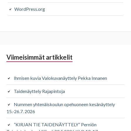
WordPress.org
Alapalkin
Viimeisimmät artikkelit
sivupalkki
Ihmisen kuvia Valokuvanäyttely Pekka Innanen
Taidenäyttely Rajapintoja
Nummen yhtenäiskoulun opehuoneen kesänäyttely
15.-26.7. 2026
”KIRJAN TIE TAIDENÄYTTELY” Perniön