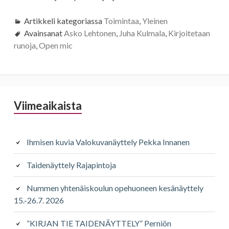
Artikkeli kategoriassa
Toimintaa
,
Yleinen
Avainsanat
Asko Lehtonen
,
Juha Kulmala
,
Kirjoitetaan
runoja
,
Open mic
Sivupalkki
Viimeaikaista
Ihmisen kuvia Valokuvanäyttely Pekka Innanen
Taidenäyttely Rajapintoja
Nummen yhtenäiskoulun opehuoneen kesänäyttely
15.-26.7. 2026
”KIRJAN TIE TAIDENÄYTTELY” Perniön