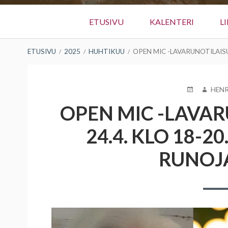
Ensisijainen
ETUSIVU
KALENTERI
L
valikko
MURUPOLKU
ETUSIVU
2025
HUHTIKUU
OPEN MIC -LAVARUNOTILAISU
JULKAISTU
KIRJOI
HENR
OPEN MIC -LAVAR
24.4. KLO 18-2
RUNOJA