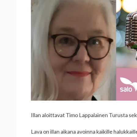
Illan aloittavat Timo Lappalainen Turusta sek
Lava on illan aikana avoinna kaikille halukkaill