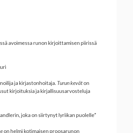
issä avoimessa runon kirjoittamisen piirissä
uri
oilija ja kirjastonhoitaja.
Turun kevät
on
t kirjoituksia ja kirjallisuusarvosteluja
lerin, joka on siirtynyt lyriikan puolelle”
ce
on helmi kotimaisen proosarunon