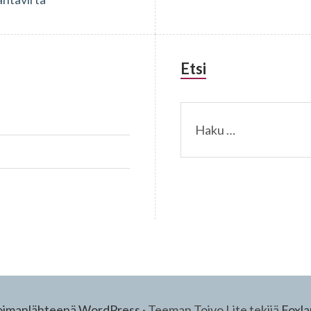
Etsi
Haku:
oimanlähteenä WordPress
·
Teeman Toivo Lite tekijä
Foxl