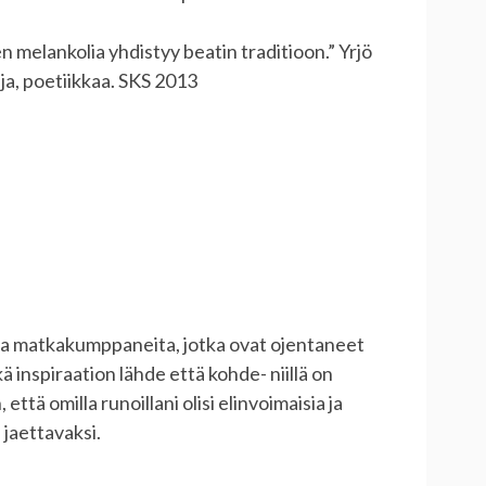
 melankolia yhdistyy beatin traditioon.” Yrjö
ja, poetiikkaa. SKS 2013
ta matkakumppaneita, jotka ovat ojentaneet
ä inspiraation lähde että kohde- niillä on
että omilla runoillani olisi elinvoimaisia ja
 jaettavaksi.