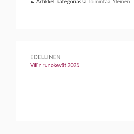
Artikkeli kategoriassa
Toimintaa
,
Yleinen
Artikkelien
selaus
EDELLINEN
Edellinen:
Villin runokevät 2025