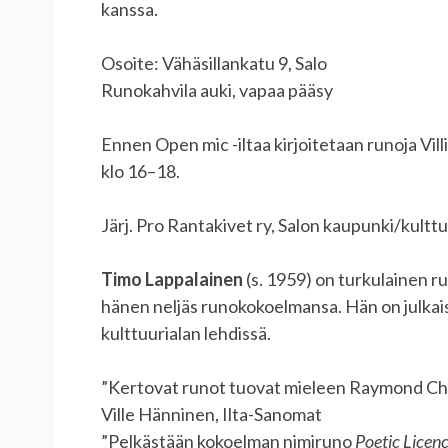
kanssa.
Osoite: Vähäsillankatu 9, Salo
Runokahvila auki, vapaa pääsy
Ennen Open mic -iltaa kirjoitetaan runoja Vill
klo 16–18.
Järj. Pro Rantakivet ry, Salon kaupunki/kulttu
Timo Lappalainen
(s. 1959) on turkulainen run
hänen neljäs runokokoelmansa. Hän on julkaissu
kulttuurialan lehdissä.
”Kertovat runot tuovat mieleen Raymond Chand
Ville Hänninen, Ilta-Sanomat
”Pelkästään kokoelman nimiruno
Poetic Licen