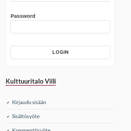
Password
Kulttuuritalo Villi
Kirjaudu sisään
Sisältösyöte
Kommenttisyöte