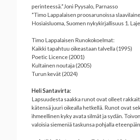
perinteessä.”Joni Pyysalo, Parnasso
”Timo Lappalaisen proosarunoissa slaavilainen
Hosiaisluoma, Suomen nykykirjallisuus 1. Laje
Timo Lappalaisen Runokokoelmat:
Kaikki tapahtuu oikeastaan talvella (1995)
Poetic Licence (2001)
Kultainen noutaja (2005)
Turun kevät (2024)
Heli Santavirta:
Lapsuudesta saakka runot ovat olleet rakkai
kätensä juuri oikealla hetkellä. Runot ovat sek
ihmeellinen kyky avata silmät ja sydän. Toivon, 
valoisia siemeniä taskunsa pohjalla eteenpäin