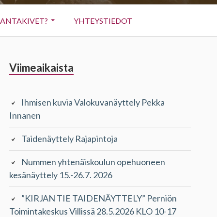
RANTAKIVET?
YHTEYSTIEDOT
Sivupalkki
Viimeaikaista
Ihmisen kuvia Valokuvanäyttely Pekka
Innanen
Taidenäyttely Rajapintoja
Nummen yhtenäiskoulun opehuoneen
kesänäyttely 15.-26.7. 2026
”KIRJAN TIE TAIDENÄYTTELY” Perniön
Toimintakeskus Villissä 28.5.2026 KLO 10-17