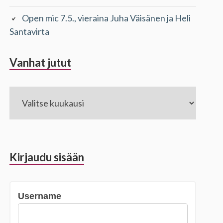
Open mic 7.5., vieraina Juha Väisänen ja Heli
Santavirta
Vanhat jutut
Vanhat
jutut
Kirjaudu sisään
Username