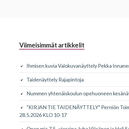
Alapalkin
Viimeisimmät artikkelit
sivupalkki
Ihmisen kuvia Valokuvanäyttely Pekka Innane
Taidenäyttely Rajapintoja
Nummen yhtenäiskoulun opehuoneen kesänäyt
”KIRJAN TIE TAIDENÄYTTELY” Perniön Toimin
28.5.2026 KLO 10-17
Open mic 7.5., vieraina Juha Väisänen ja Heli S