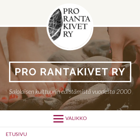
Siirry
sisältöön
PRO RANTAKIVET RY
Salolaisen kulttuurin edistämistä vuodesta 2000
VALIKKO
Ensisijainen
ETUSIVU