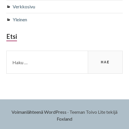
Verkkosivu
Yleinen
Etsi
Haku:
Voimanlähteenä WordPress
·
Teeman Toivo Lite tekijä
Foxland