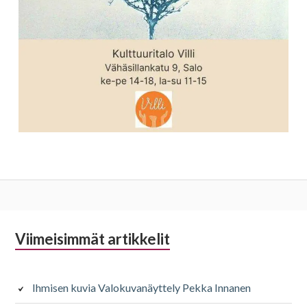
Alapalkin
Viimeisimmät artikkelit
sivupalkki
Ihmisen kuvia Valokuvanäyttely Pekka Innanen