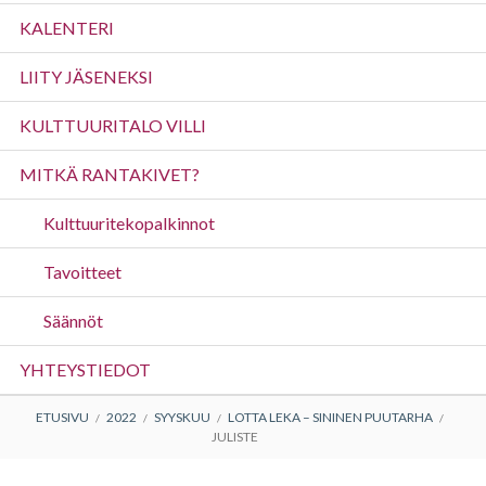
valikko
KALENTERI
LIITY JÄSENEKSI
KULTTUURITALO VILLI
MITKÄ RANTAKIVET?
Kulttuuritekopalkinnot
Tavoitteet
Säännöt
YHTEYSTIEDOT
MURUPOLKU
ETUSIVU
2022
SYYSKUU
LOTTA LEKA – SININEN PUUTARHA
JULISTE