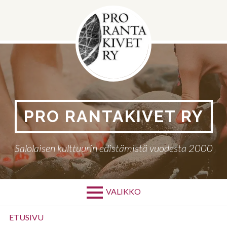
Siirry
sisältöön
PRO RANTAKIVET RY
Salolaisen kulttuurin edistämistä vuodesta 2000
VALIKKO
Ensisijainen
ETUSIVU