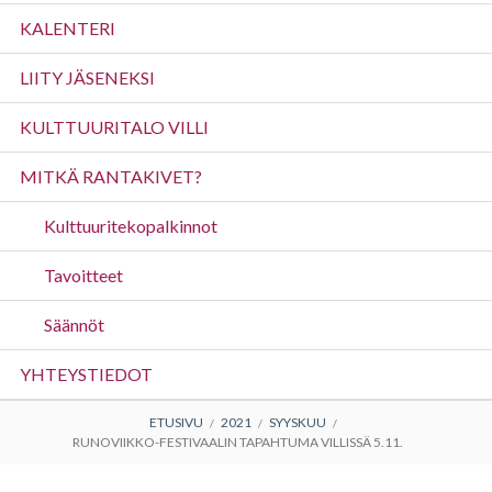
valikko
KALENTERI
LIITY JÄSENEKSI
KULTTUURITALO VILLI
MITKÄ RANTAKIVET?
Kulttuuritekopalkinnot
Tavoitteet
Säännöt
YHTEYSTIEDOT
MURUPOLKU
ETUSIVU
2021
SYYSKUU
RUNOVIIKKO-FESTIVAALIN TAPAHTUMA VILLISSÄ 5.11.