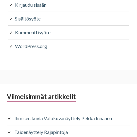
Kirjaudu sisään
Sisältösyöte
Kommenttisyöte
WordPress.org
Alapalkin
Viimeisimmät artikkelit
sivupalkki
Ihmisen kuvia Valokuvanäyttely Pekka Innanen
Taidenäyttely Rajapintoja