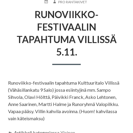
JULKAISTU
KIRJOITTAJA
PRO RANTAKIVET
RUNOVIIKKO-
FESTIVAALIN
TAPAHTUMA VILLISSÄ
5.11.
Runoviikko-festivaalin tapahtuma Kulttuuritalo Villissä
(Vähäsillankatu 9 Salo) jossa esiintyjinä mm. Sampo
Sihvola, Olavi Hölttä, Päivikki Franck, Asko Lehtonen,
Anne Saarinen, Martti Halme ja Runoryhmä Valopilkku.
Vapaa pääsy. Villin kahvila avoinna. (Huom! kahvilassa
vain käteismaksu)
Artikkeli kategoriassa
Yleinen