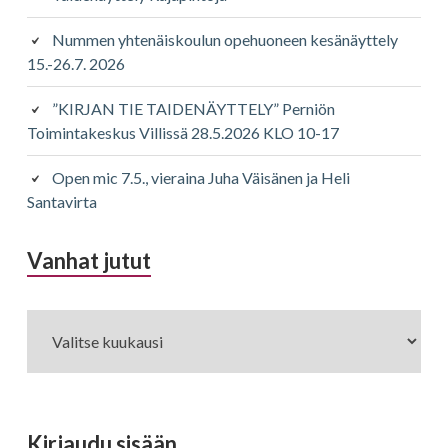
Nummen yhtenäiskoulun opehuoneen kesänäyttely
15.-26.7. 2026
”KIRJAN TIE TAIDENÄYTTELY” Perniön
Toimintakeskus Villissä 28.5.2026 KLO 10-17
Open mic 7.5., vieraina Juha Väisänen ja Heli
Santavirta
Vanhat jutut
Vanhat
jutut
Kirjaudu sisään