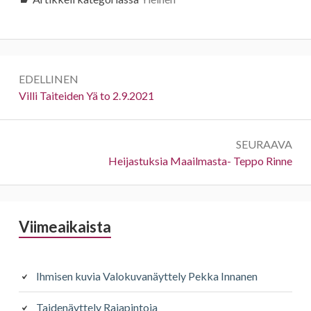
Artikkelien
EDELLINEN
selaus
Edellinen:
Villi Taiteiden Yä to 2.9.2021
SEURAAVA
Seuraava:
Heijastuksia Maailmasta- Teppo Rinne
Sivupalkki
Viimeaikaista
Ihmisen kuvia Valokuvanäyttely Pekka Innanen
Taidenäyttely Rajapintoja