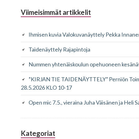
Alapalkin
Viimeisimmät artikkelit
sivupalkki
Ihmisen kuvia Valokuvanäyttely Pekka Innane
Taidenäyttely Rajapintoja
Nummen yhtenäiskoulun opehuoneen kesänäyt
”KIRJAN TIE TAIDENÄYTTELY” Perniön Toimin
28.5.2026 KLO 10-17
Open mic 7.5., vieraina Juha Väisänen ja Heli S
Kategoriat