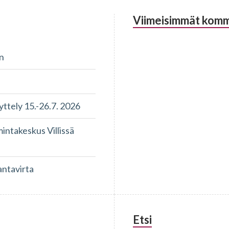
Viimeisimmät komm
n
tely 15.-26.7. 2026
takeskus Villissä
antavirta
Etsi