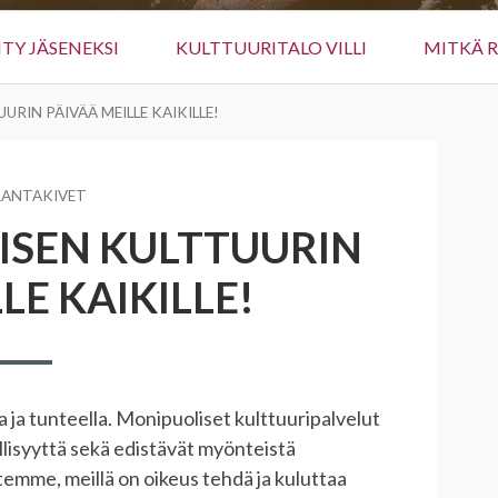
IITY JÄSENEKSI
KULTTUURITALO VILLI
MITKÄ 
RIN PÄIVÄÄ MEILLE KAIKILLE!
TAJA
RANTAKIVET
SEN KULTTUURIN
LE KAIKILLE!
a ja tunteella. Monipuoliset kulttuuripalvelut
lisyyttä sekä edistävät myönteistä
utemme, meillä on oikeus tehdä ja kuluttaa