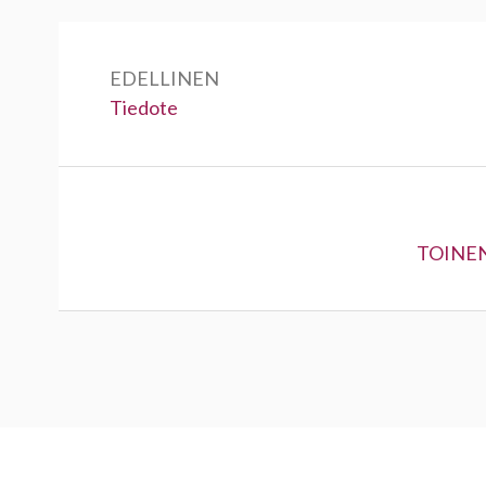
Artikkelien
selaus
EDELLINEN
Edellinen:
Tiedote
Seuraav
TOINEN