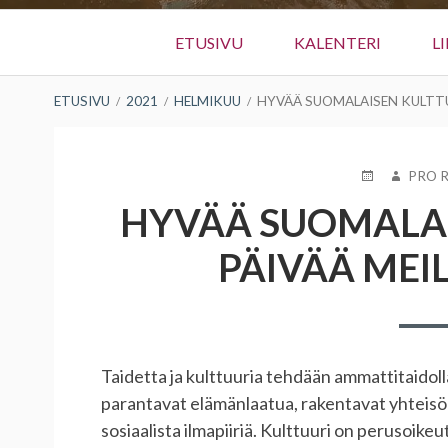
Ensisijainen
ETUSIVU
KALENTERI
L
valikko
MURUPOLKU
ETUSIVU
2021
HELMIKUU
HYVÄÄ SUOMALAISEN KULTTUU
JULKAISTU
KIRJOIT
PRO 
HYVÄÄ SUOMALAI
PÄIVÄÄ MEIL
Taidetta ja kulttuuria tehdään ammattitaidoll
parantavat elämänlaatua, rakentavat yhteisöl
sosiaalista ilmapiiriä. Kulttuuri on perusoike