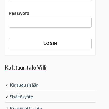
Password
Kulttuuritalo Villi
Kirjaudu sisään
Sisältösyöte
Kommenttisyöte