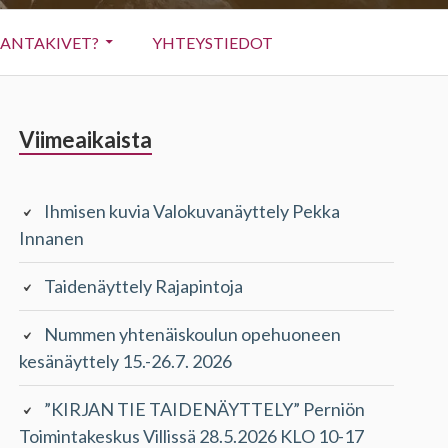
RANTAKIVET?
YHTEYSTIEDOT
Sivupalkki
Viimeaikaista
Ihmisen kuvia Valokuvanäyttely Pekka
Innanen
Taidenäyttely Rajapintoja
Nummen yhtenäiskoulun opehuoneen
kesänäyttely 15.-26.7. 2026
”KIRJAN TIE TAIDENÄYTTELY” Perniön
Toimintakeskus Villissä 28.5.2026 KLO 10-17