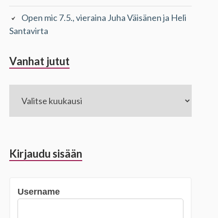
Open mic 7.5., vieraina Juha Väisänen ja Heli
Santavirta
Vanhat jutut
Vanhat
jutut
Kirjaudu sisään
Username