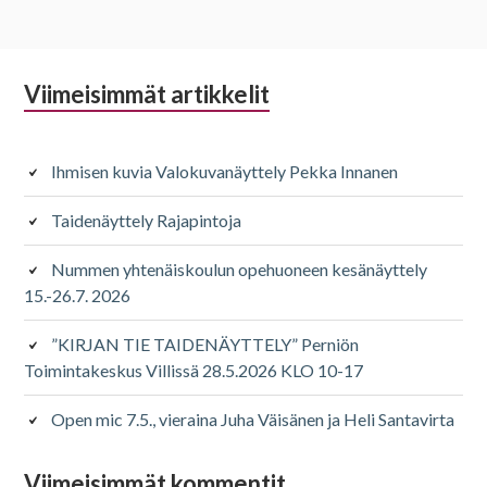
Alapalkin
Viimeisimmät artikkelit
sivupalkki
Ihmisen kuvia Valokuvanäyttely Pekka Innanen
Taidenäyttely Rajapintoja
Nummen yhtenäiskoulun opehuoneen kesänäyttely
15.-26.7. 2026
”KIRJAN TIE TAIDENÄYTTELY” Perniön
Toimintakeskus Villissä 28.5.2026 KLO 10-17
Open mic 7.5., vieraina Juha Väisänen ja Heli Santavirta
Viimeisimmät kommentit