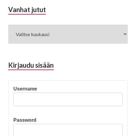
Vanhat jutut
Vanhat
jutut
Kirjaudu sisään
Username
Password