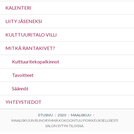
valikko
KALENTERI
LIITY JÄSENEKSI
KULTTUURITALO VILLI
MITKÄ RANTAKIVET?
Kulttuuritekopalkinnot
Tavoitteet
Säännöt
YHTEYSTIEDOT
MURUPOLKU
ETUSIVU
2020
MAALISKUU
MAALISKUUN RUNORYHMÄ KOKOONTUU POIKKEUKSELLISESTI
SALON SYTYN TILOISSA.