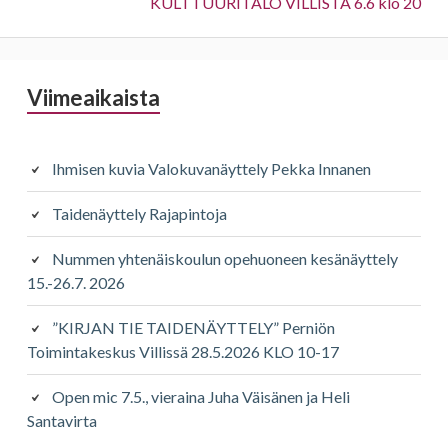
KULTTUURITALO VILLISTÄ 6.6 klo 20
Sivupalkki
Viimeaikaista
Ihmisen kuvia Valokuvanäyttely Pekka Innanen
Taidenäyttely Rajapintoja
Nummen yhtenäiskoulun opehuoneen kesänäyttely
15.-26.7. 2026
”KIRJAN TIE TAIDENÄYTTELY” Perniön
Toimintakeskus Villissä 28.5.2026 KLO 10-17
Open mic 7.5., vieraina Juha Väisänen ja Heli
Santavirta