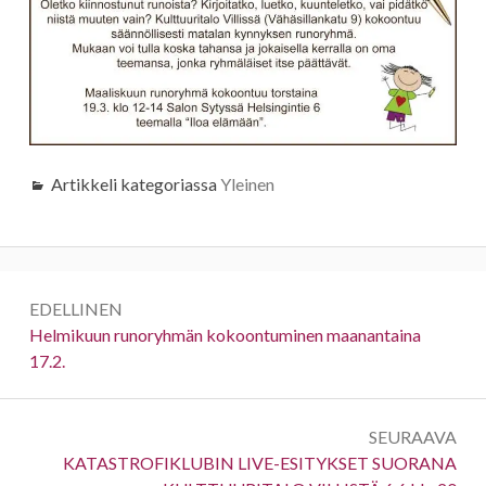
Artikkeli kategoriassa
Yleinen
Artikkelien
EDELLINEN
selaus
Edellinen:
Helmikuun runoryhmän kokoontuminen maanantaina
17.2.
SEURAAVA
Seuraava:
KATASTROFIKLUBIN LIVE-ESITYKSET SUORANA