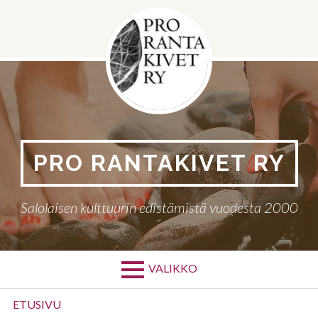
Siirry
sisältöön
PRO RANTAKIVET RY
Salolaisen kulttuurin edistämistä vuodesta 2000
VALIKKO
Ensisijainen
ETUSIVU