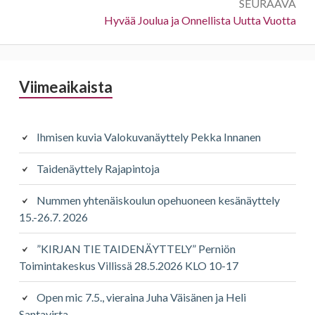
SEURAAVA
Seuraava:
Hyvää Joulua ja Onnellista Uutta Vuotta
Sivupalkki
Viimeaikaista
Ihmisen kuvia Valokuvanäyttely Pekka Innanen
Taidenäyttely Rajapintoja
Nummen yhtenäiskoulun opehuoneen kesänäyttely
15.-26.7. 2026
”KIRJAN TIE TAIDENÄYTTELY” Perniön
Toimintakeskus Villissä 28.5.2026 KLO 10-17
Open mic 7.5., vieraina Juha Väisänen ja Heli
Santavirta