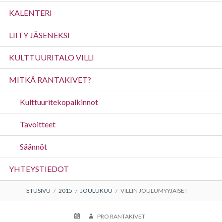
valikko
KALENTERI
LIITY JÄSENEKSI
KULTTUURITALO VILLI
MITKÄ RANTAKIVET?
Kulttuuritekopalkinnot
Tavoitteet
Säännöt
YHTEYSTIEDOT
MURUPOLKU
ETUSIVU
2015
JOULUKUU
VILLIN JOULUMYYJÄISET
JULKAISTU
KIRJOITTAJA
PRO RANTAKIVET