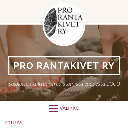
Siirry
sisältöön
PRO RANTAKIVET RY
Salolaisen kulttuurin edistämistä vuodesta 2000
VALIKKO
Ensisijainen
ETUSIVU