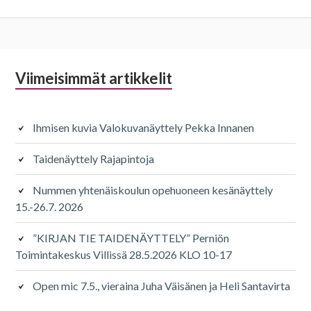
Alapalkin
Viimeisimmät artikkelit
sivupalkki
Ihmisen kuvia Valokuvanäyttely Pekka Innanen
Taidenäyttely Rajapintoja
Nummen yhtenäiskoulun opehuoneen kesänäyttely
15.-26.7. 2026
”KIRJAN TIE TAIDENÄYTTELY” Perniön
Toimintakeskus Villissä 28.5.2026 KLO 10-17
Open mic 7.5., vieraina Juha Väisänen ja Heli Santavirta