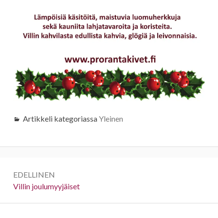
Artikkeli kategoriassa
Yleinen
Artikkelien
EDELLINEN
selaus
Edellinen:
Villin joulumyyjäiset