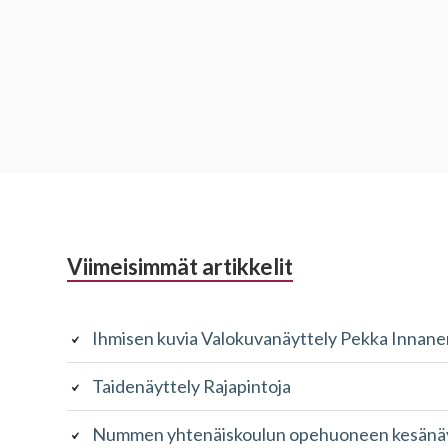
Alapalkin
Viimeisimmät artikkelit
sivupalkki
Ihmisen kuvia Valokuvanäyttely Pekka Innane
Taidenäyttely Rajapintoja
Nummen yhtenäiskoulun opehuoneen kesänäyt