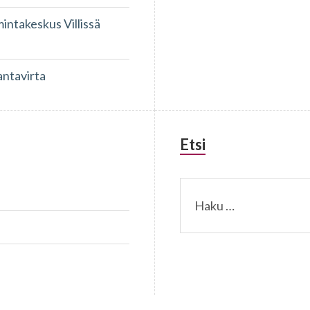
takeskus Villissä
antavirta
Etsi
Haku: