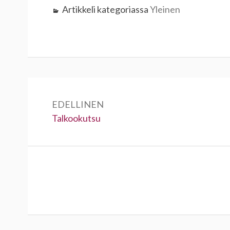
Artikkeli kategoriassa
Yleinen
Artikkelien
selaus
EDELLINEN
Edellinen:
Talkookutsu