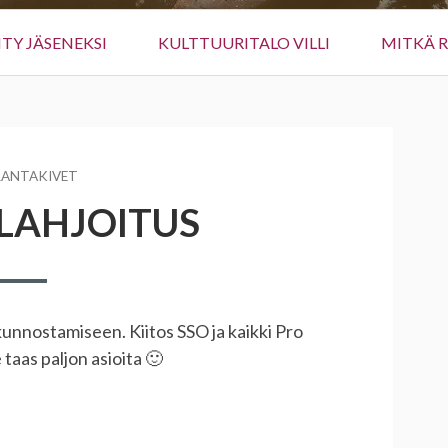
IITY JÄSENEKSI
KULTTUURITALO VILLI
MITKÄ 
TAJA
RANTAKIVET
LAHJOITUS
kunnostamiseen. Kiitos SSO ja kaikki Pro
taas paljon asioita 🙂