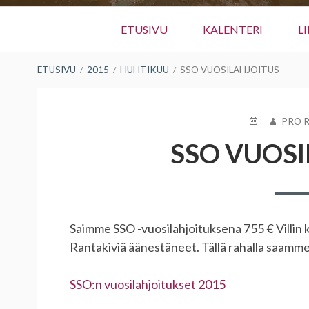
Ensisijainen
ETUSIVU
KALENTERI
L
valikko
MURUPOLKU
ETUSIVU
2015
HUHTIKUU
SSO VUOSILAHJOITUS
JULKAISTU
KIRJOIT
PRO 
SSO VUOSI
Saimme SSO -vuosilahjoituksena 755 € Villin 
Rantakiviä äänestäneet. Tällä rahalla saamme 
SSO:n vuosilahjoitukset 2015