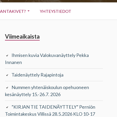
RANTAKIVET?
YHTEYSTIEDOT
Sivupalkki
Viimeaikaista
Ihmisen kuvia Valokuvanäyttely Pekka
Innanen
Taidenäyttely Rajapintoja
Nummen yhtenäiskoulun opehuoneen
kesänäyttely 15.-26.7. 2026
”KIRJAN TIE TAIDENÄYTTELY” Perniön
Toimintakeskus Villissä 28.5.2026 KLO 10-17