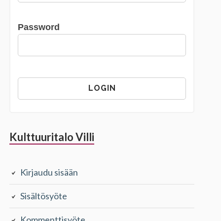
Password
Kulttuuritalo Villi
Kirjaudu sisään
Sisältösyöte
Kommenttisyöte