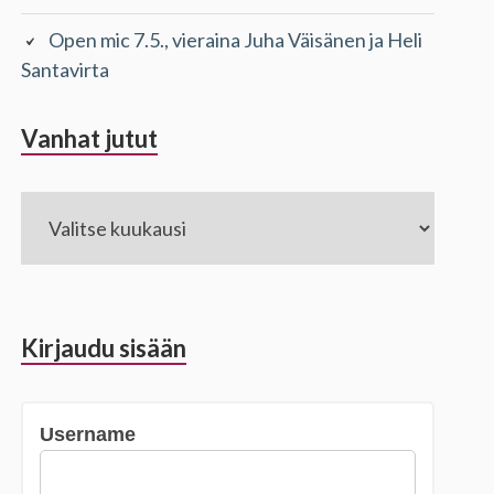
Open mic 7.5., vieraina Juha Väisänen ja Heli
Santavirta
Vanhat jutut
Vanhat
jutut
Kirjaudu sisään
Username