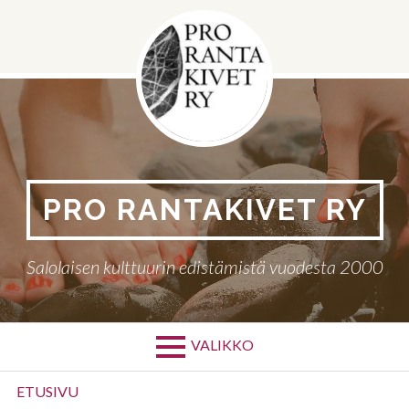
Siirry
sisältöön
PRO RANTAKIVET RY
Salolaisen kulttuurin edistämistä vuodesta 2000
VALIKKO
Ensisijainen
ETUSIVU