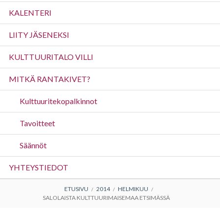
valikko
KALENTERI
LIITY JÄSENEKSI
KULTTUURITALO VILLI
MITKÄ RANTAKIVET?
Kulttuuritekopalkinnot
Tavoitteet
Säännöt
YHTEYSTIEDOT
MURUPOLKU
ETUSIVU
2014
HELMIKUU
SALOLAISTA KULTTUURIMAISEMAA ETSIMÄSSÄ