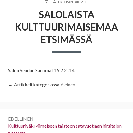
JULKAISTU
KIRJOITTAJA
PRO RANTAKIVET
SALOLAISTA
KULTTUURIMAISEMAA
ETSIMÄSSÄ
Salon Seudun Sanomat 19.2.2014
Artikkeli kategoriassa
Yleinen
Artikkelien
EDELLINEN
selaus
Edellinen:
Kulttuuriväki viimeiseen taistoon satavuotiaan hirsitalon
puolesta