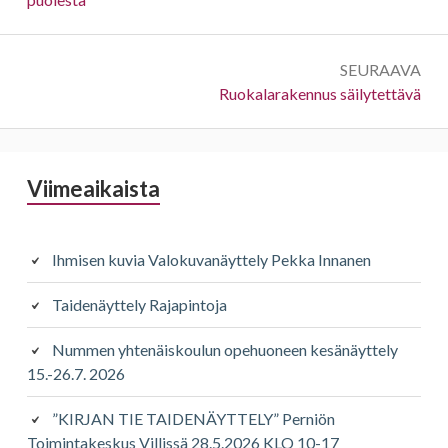
SEURAAVA
Seuraava:
Ruokalarakennus säilytettävä
Sivupalkki
Viimeaikaista
Ihmisen kuvia Valokuvanäyttely Pekka Innanen
Taidenäyttely Rajapintoja
Nummen yhtenäiskoulun opehuoneen kesänäyttely
15.-26.7. 2026
”KIRJAN TIE TAIDENÄYTTELY” Perniön
Toimintakeskus Villissä 28.5.2026 KLO 10-17