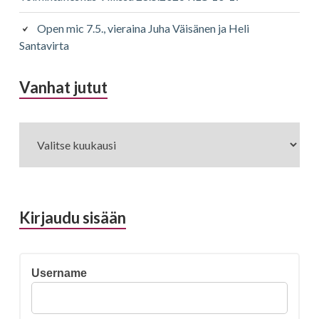
Open mic 7.5., vieraina Juha Väisänen ja Heli
Santavirta
Vanhat jutut
Vanhat
jutut
Kirjaudu sisään
Username