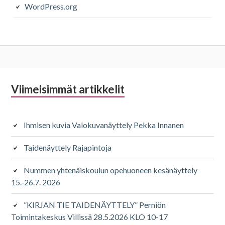
WordPress.org
Alapalkin
Viimeisimmät artikkelit
sivupalkki
Ihmisen kuvia Valokuvanäyttely Pekka Innanen
Taidenäyttely Rajapintoja
Nummen yhtenäiskoulun opehuoneen kesänäyttely
15.-26.7. 2026
”KIRJAN TIE TAIDENÄYTTELY” Perniön
Toimintakeskus Villissä 28.5.2026 KLO 10-17