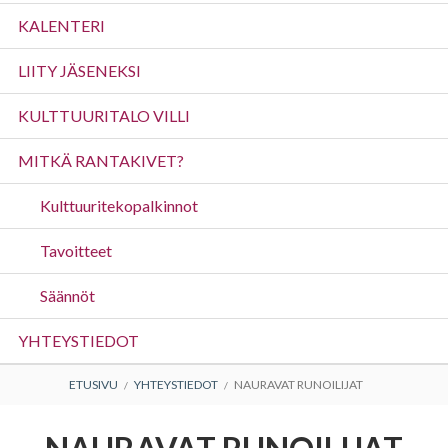
valikko
KALENTERI
LIITY JÄSENEKSI
KULTTUURITALO VILLI
MITKÄ RANTAKIVET?
Kulttuuritekopalkinnot
Tavoitteet
Säännöt
YHTEYSTIEDOT
MURUPOLKU
ETUSIVU
YHTEYSTIEDOT
NAURAVAT RUNOILIJAT