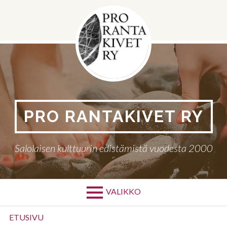
Siirry
sisältöön
PRO RANTAKIVET RY
Salolaisen kulttuurin edistämistä vuodesta 2000
VALIKKO
Ensisijainen
ETUSIVU