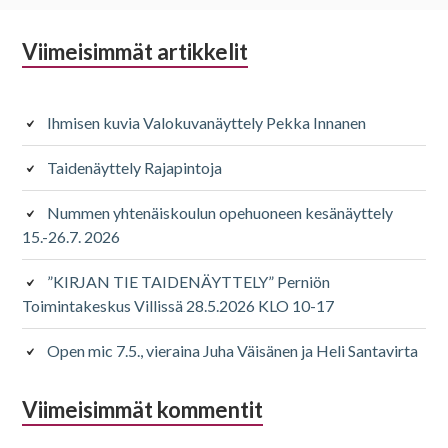
Alapalkin
Viimeisimmät artikkelit
sivupalkki
Ihmisen kuvia Valokuvanäyttely Pekka Innanen
Taidenäyttely Rajapintoja
Nummen yhtenäiskoulun opehuoneen kesänäyttely
15.-26.7. 2026
”KIRJAN TIE TAIDENÄYTTELY” Perniön
Toimintakeskus Villissä 28.5.2026 KLO 10-17
Open mic 7.5., vieraina Juha Väisänen ja Heli Santavirta
Viimeisimmät kommentit