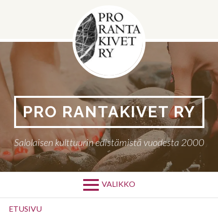
Siirry
sisältöön
PRO RANTAKIVET RY
Salolaisen kulttuurin edistämistä vuodesta 2000
VALIKKO
Ensisijainen
ETUSIVU