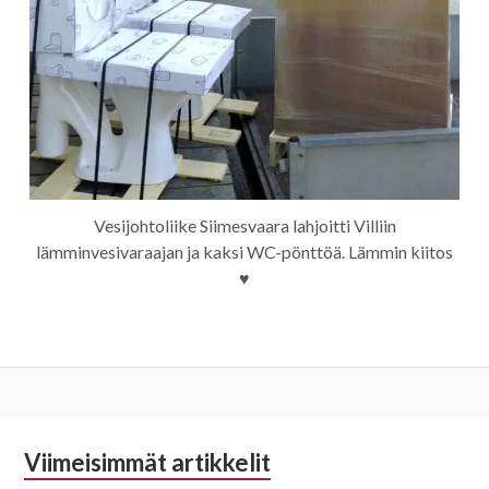
Vesijohtoliike Siimesvaara lahjoitti Villiin
lämminvesivaraajan ja kaksi WC-pönttöä. Lämmin kiitos
♥
Alapalkin
Viimeisimmät artikkelit