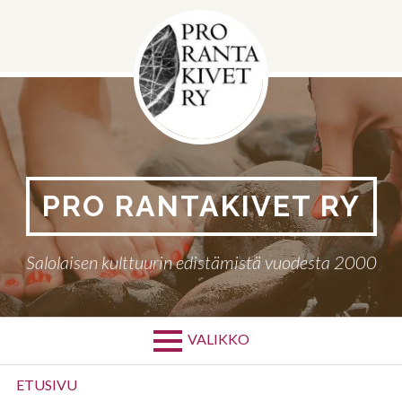
Siirry
sisältöön
PRO RANTAKIVET RY
Salolaisen kulttuurin edistämistä vuodesta 2000
VALIKKO
Ensisijainen
ETUSIVU