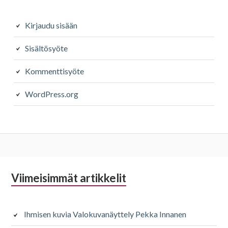
Kirjaudu sisään
Sisältösyöte
Kommenttisyöte
WordPress.org
Alapalkin
Viimeisimmät artikkelit
sivupalkki
Ihmisen kuvia Valokuvanäyttely Pekka Innanen