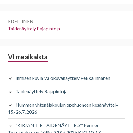
Artikkelien
EDELLINEN
selaus
Edellinen:
Taidenäyttely Rajapintoja
Sivupalkki
Viimeaikaista
Ihmisen kuvia Valokuvanäyttely Pekka Innanen
Taidenäyttely Rajapintoja
Nummen yhtenäiskoulun opehuoneen kesänäyttely
15.-26.7. 2026
”KIRJAN TIE TAIDENÄYTTELY” Perniön
Toimintakeskus Villissä 28.5.2026 KLO 10-17