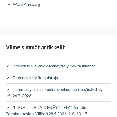
WordPress.org
Alapalkin
Viimeisimmät artikkelit
sivupalkki
Ihmisen kuvia Valokuvanäyttely Pekka Innanen
Taidenäyttely Rajapintoja
Nummen yhtenäiskoulun opehuoneen kesänäyttely
15.-26.7. 2026
”KIRJAN TIE TAIDENÄYTTELY” Perniön
Toimintakeskus Villissä 28.5.2026 KLO 10-17