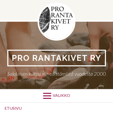
Siirry
sisältöön
PRO RANTAKIVET RY
Salolaisen kulttuurin edistämistä vuodesta 2000
VALIKKO
Ensisijainen
ETUSIVU