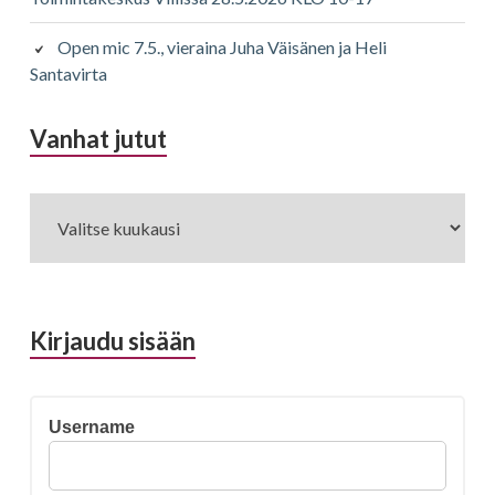
Open mic 7.5., vieraina Juha Väisänen ja Heli
Santavirta
Vanhat jutut
Vanhat
jutut
Kirjaudu sisään
Username