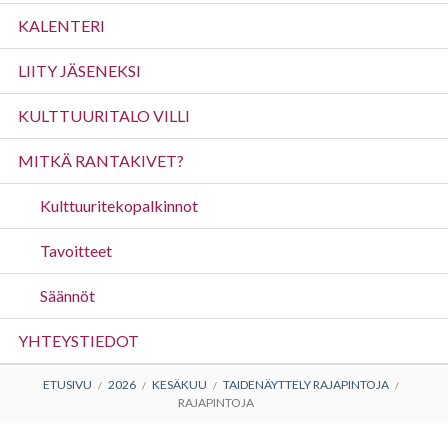
valikko
KALENTERI
LIITY JÄSENEKSI
KULTTUURITALO VILLI
MITKÄ RANTAKIVET?
Kulttuuritekopalkinnot
Tavoitteet
Säännöt
YHTEYSTIEDOT
MURUPOLKU
ETUSIVU
2026
KESÄKUU
TAIDENÄYTTELY RAJAPINTOJA
RAJAPINTOJA