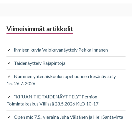
Alapalkin
Viimeisimmät artikkelit
sivupalkki
Ihmisen kuvia Valokuvanäyttely Pekka Innanen
Taidenäyttely Rajapintoja
Nummen yhtenäiskoulun opehuoneen kesänäyttely
15.-26.7. 2026
”KIRJAN TIE TAIDENÄYTTELY” Perniön
Toimintakeskus Villissä 28.5.2026 KLO 10-17
Open mic 7.5., vieraina Juha Väisänen ja Heli Santavirta