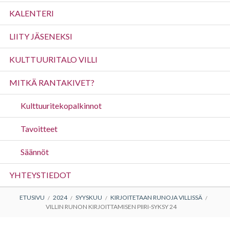
valikko
KALENTERI
LIITY JÄSENEKSI
KULTTUURITALO VILLI
MITKÄ RANTAKIVET?
Kulttuuritekopalkinnot
Tavoitteet
Säännöt
YHTEYSTIEDOT
MURUPOLKU
ETUSIVU
2024
SYYSKUU
KIRJOITETAAN RUNOJA VILLISSÄ
VILLIN RUNON KIRJOITTAMISEN PIIRI-SYKSY 24