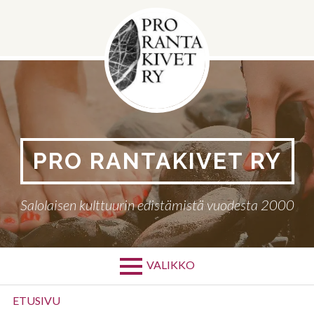
Siirry
sisältöön
PRO RANTAKIVET RY
Salolaisen kulttuurin edistämistä vuodesta 2000
VALIKKO
Ensisijainen
ETUSIVU