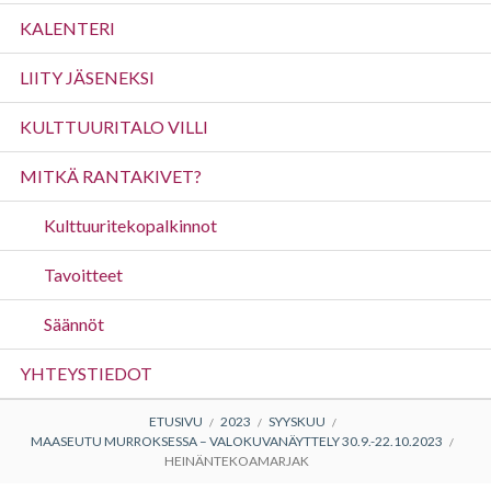
valikko
KALENTERI
LIITY JÄSENEKSI
KULTTUURITALO VILLI
MITKÄ RANTAKIVET?
Kulttuuritekopalkinnot
Tavoitteet
Säännöt
YHTEYSTIEDOT
MURUPOLKU
ETUSIVU
2023
SYYSKUU
MAASEUTU MURROKSESSA – VALOKUVANÄYTTELY 30.9.-22.10.2023
HEINÄNTEKOAMARJAK