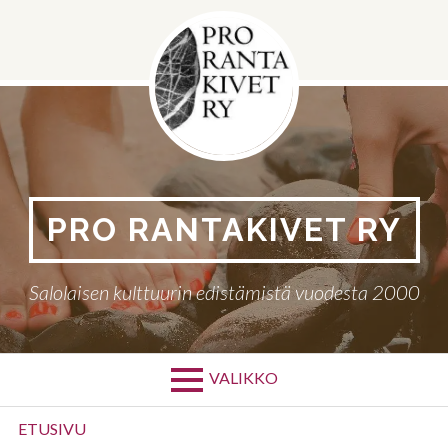
Siirry
sisältöön
PRO RANTAKIVET RY
Salolaisen kulttuurin edistämistä vuodesta 2000
VALIKKO
Ensisijainen
ETUSIVU