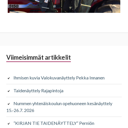
Alapalkin
Viimeisimmät artikkelit
sivupalkki
Ihmisen kuvia Valokuvanäyttely Pekka Innanen
Taidenäyttely Rajapintoja
Nummen yhtenäiskoulun opehuoneen kesänäyttely
15.-26.7. 2026
”KIRJAN TIE TAIDENÄYTTELY” Perniön