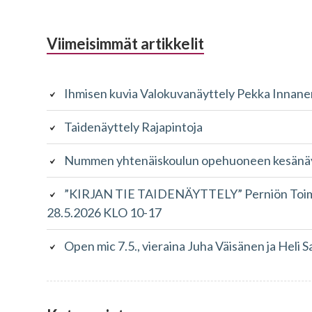
Alapalkin
Viimeisimmät artikkelit
sivupalkki
Ihmisen kuvia Valokuvanäyttely Pekka Innane
Taidenäyttely Rajapintoja
Nummen yhtenäiskoulun opehuoneen kesänäyt
”KIRJAN TIE TAIDENÄYTTELY” Perniön Toimin
28.5.2026 KLO 10-17
Open mic 7.5., vieraina Juha Väisänen ja Heli S