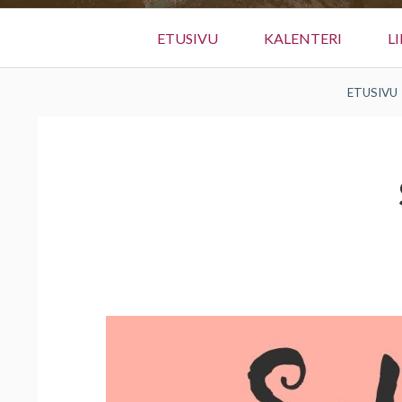
Ensisijainen
ETUSIVU
KALENTERI
L
valikko
MURUPOLKU
ETUSIVU