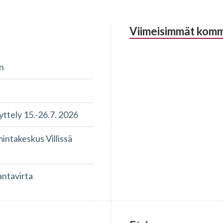
Viimeisimmät komm
n
tely 15.-26.7. 2026
takeskus Villissä
antavirta