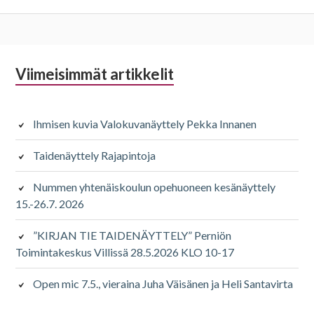
Alapalkin
Viimeisimmät artikkelit
sivupalkki
Ihmisen kuvia Valokuvanäyttely Pekka Innanen
Taidenäyttely Rajapintoja
Nummen yhtenäiskoulun opehuoneen kesänäyttely
15.-26.7. 2026
”KIRJAN TIE TAIDENÄYTTELY” Perniön
Toimintakeskus Villissä 28.5.2026 KLO 10-17
Open mic 7.5., vieraina Juha Väisänen ja Heli Santavirta