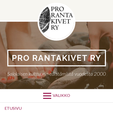
Siirry
sisältöön
PRO RANTAKIVET RY
Salolaisen kulttuurin edistämistä vuodesta 2000
VALIKKO
Ensisijainen
ETUSIVU