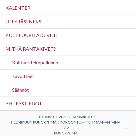
valikko
KALENTERI
LIITY JÄSENEKSI
KULTTUURITALO VILLI
MITKÄ RANTAKIVET?
Kulttuuritekopalkinnot
Tavoitteet
Säännöt
YHTEYSTIEDOT
MURUPOLKU
ETUSIVU
2020
TAMMIKUU
HELMIKUUN RUNORYHMÄN KOKOONTUMINEN MAANANTAINA
17.2.
RUNORYHMÄ