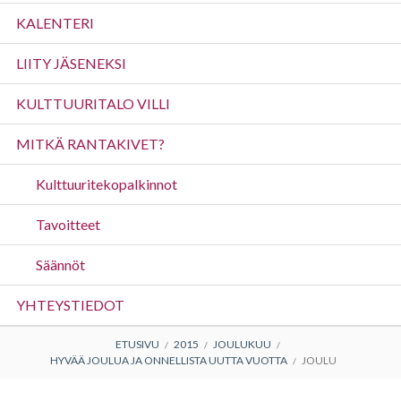
valikko
KALENTERI
LIITY JÄSENEKSI
KULTTUURITALO VILLI
MITKÄ RANTAKIVET?
Kulttuuritekopalkinnot
Tavoitteet
Säännöt
YHTEYSTIEDOT
MURUPOLKU
ETUSIVU
2015
JOULUKUU
HYVÄÄ JOULUA JA ONNELLISTA UUTTA VUOTTA
JOULU