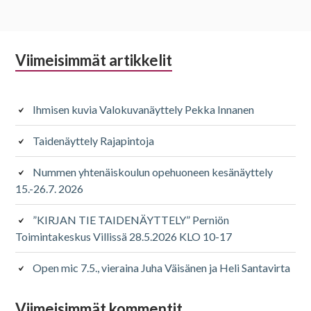
Alapalkin
Viimeisimmät artikkelit
sivupalkki
Ihmisen kuvia Valokuvanäyttely Pekka Innanen
Taidenäyttely Rajapintoja
Nummen yhtenäiskoulun opehuoneen kesänäyttely
15.-26.7. 2026
”KIRJAN TIE TAIDENÄYTTELY” Perniön
Toimintakeskus Villissä 28.5.2026 KLO 10-17
Open mic 7.5., vieraina Juha Väisänen ja Heli Santavirta
Viimeisimmät kommentit