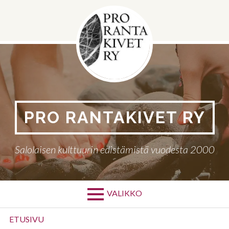
Siirry
sisältöön
PRO RANTAKIVET RY
Salolaisen kulttuurin edistämistä vuodesta 2000
VALIKKO
Ensisijainen
ETUSIVU