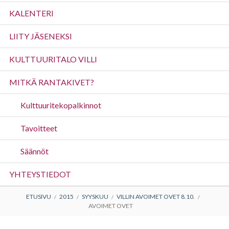
valikko
KALENTERI
LIITY JÄSENEKSI
KULTTUURITALO VILLI
MITKÄ RANTAKIVET?
Kulttuuritekopalkinnot
Tavoitteet
Säännöt
YHTEYSTIEDOT
MURUPOLKU
ETUSIVU
2015
SYYSKUU
VILLIN AVOIMET OVET 8.10.
AVOIMET OVET