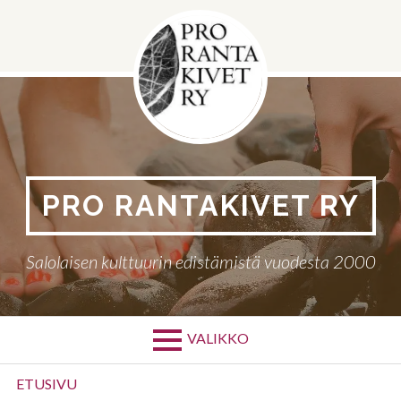
Siirry
sisältöön
PRO RANTAKIVET RY
Salolaisen kulttuurin edistämistä vuodesta 2000
VALIKKO
Ensisijainen
ETUSIVU