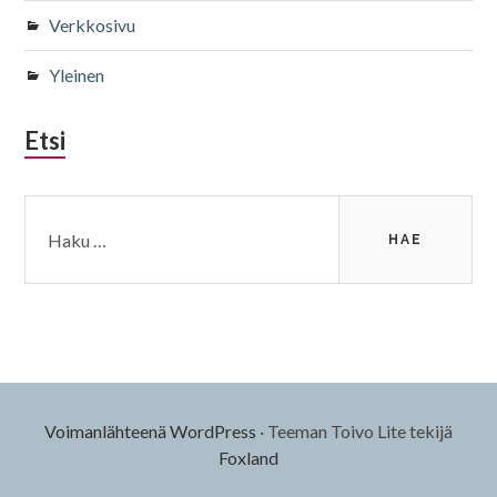
Verkkosivu
Yleinen
Etsi
Haku:
Voimanlähteenä WordPress
·
Teeman Toivo Lite tekijä
Foxland