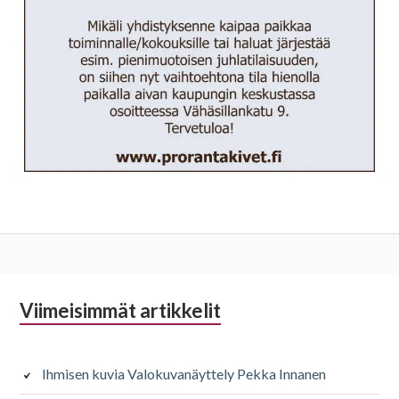
Alapalkin
Viimeisimmät artikkelit
sivupalkki
Ihmisen kuvia Valokuvanäyttely Pekka Innanen