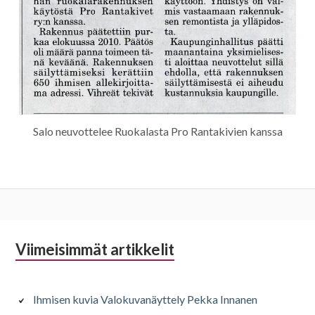
Salo neuvottelee Ruokalasta Pro Rantakivien kanssa
Alapalkin
Viimeisimmät artikkelit
sivupalkki
Ihmisen kuvia Valokuvanäyttely Pekka Innanen