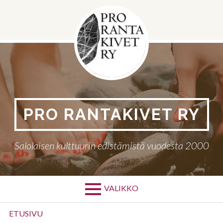
Siirry
sisältöön
PRO RANTAKIVET RY
Salolaisen kulttuurin edistämistä vuodesta 2000
VALIKKO
Ensisijainen
ETUSIVU