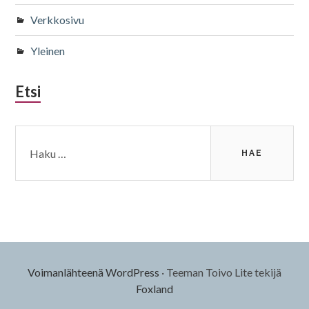
Verkkosivu
Yleinen
Etsi
Haku:
Voimanlähteenä WordPress
·
Teeman Toivo Lite tekijä
Foxland